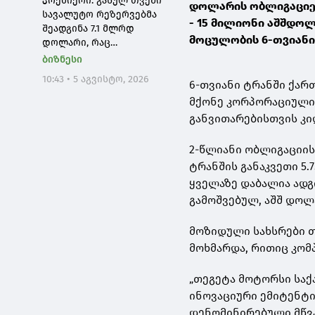
პრემიერი: გასულ თვეში
დოლარის ობლიგაციებ
ინვესტორებისთვის
სავალუტო რეზერვებმა
- 15 მილიონი აშშდო
მიმზიდველ ქვეყნად
შეადგინა 7.1 მლრდ
მოცულობის 6-თვიანი
რჩება
დოლარი, რაც
ისტორიული მაქსიმუმია,
ბიზნესი
ხოლო წლიურ ჭრილში
10:43 • 5 აგვისტო, 2026
6-თვიანი ტრანში ქარ
გაიზარდა 52 %-ით, ეს
ყველაფერი
მქონე კორპორაციული 
ეკონომიკური
განვითარებისთვის კი
წარმატებისა და
ეროვნული ბანკის
2-წლიანი ობლიგაციის 
წარმატებული
ტრანშის განაკვეთი 5.
საქმიანობის შედეგია
ყველაზე დაბალია ადგ
გამოშვებულ, აშშ დო
მოზიდული სახსრები 
მოხმარდა, რითიც კომ
„თეგეტა მოტორსი საქ
ინოვაციური ემიტენტი
დენომინირებული მწვ