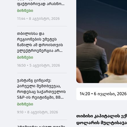
ფაქტობრივად არასწორი
ინფორმაცია, თითქოს
ბიზნესი
პროექტის პარამეტრები
11:44 • 8 აგვისტო, 2026
შემცირდა - ანაკლიის
პორტის პარამეტრები არ
შემცირებულა და არც
თბილისსა და
მასშტაბი
რეგიონების უმეტეს
ნაწილს ამ დროისთვის
ელექტროენერგია არ
მიეწოდება
ბიზნესი
16:50 • 5 აგვისტო, 2026
ვახტანგ ცინცაძე:
პირველი შემთხვევაა,
როდესაც საქართველოს
14:20 • 6 ივლისი, 2026
S&P-ის რეიტინგში, BB
დონეზე "პოზიტიური"
ბიზნესი
პერსპექტივა მიენიჭა -
9:10 • 8 აგვისტო, 2026
ეს ადასტურებს, რომ
თიბისი კაპიტალის ე
საქართველო
დოლარის მულტისავალ
საერთაშორისო