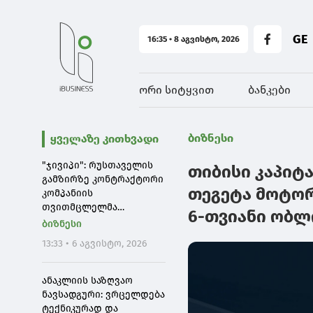
GE
16:35 • 8 აგვისტო, 2026
ორი სიტყვით
ბანკები
ბიზნესი
ყველაზე კითხვადი
"ჯივიპი": რუსთაველის
თიბისი კაპიტ
გამზირზე კონტრაქტორი
თეგეტა მოტორ
კომპანიის
თვითმცლელმა
6-თვიანი ობლ
ავტომანქანამ ტრანშიის
ბიზნესი
კიდესთან ახლოს
13:33 • 6 აგვისტო, 2026
იმოძრავა, რამაც
ნიადაგის ჩამოშლა და
ტექნიკის მოცურება
ანაკლიის საზღვაო
გამოიწვია
ნავსადგური: ვრცელდება
ტექნიკურად და